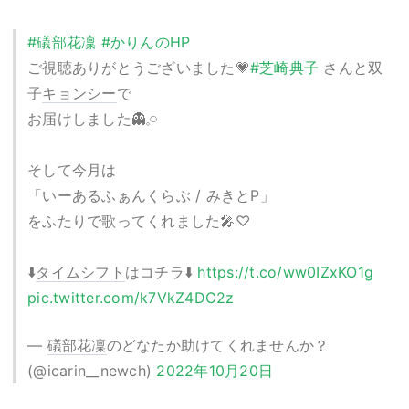
#礒部花凜
#かりんのHP
ご視聴ありがとうございました💗
#芝崎典子
さんと双
子
キョンシー
で
お届けしました👻𓈒𓏸
そして今月は
「いーあるふぁんくらぶ / みきとP」
をふたりで歌ってくれました🎤♡
⬇️
タイムシフト
はコチラ⬇️
https://t.co/ww0IZxKO1g
pic.twitter.com/k7VkZ4DC2z
—
礒部花凜
のどなたか助けてくれませんか？
(@icarin__newch)
2022年10月20日